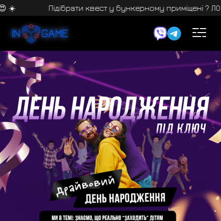
ібрати квест у бункерному приміщені ? ЛОВИ ВАРІАНТИ! 🤗
ДЕНЬ НАРОДЖЕННЯ
ПІД КЛЮЧ