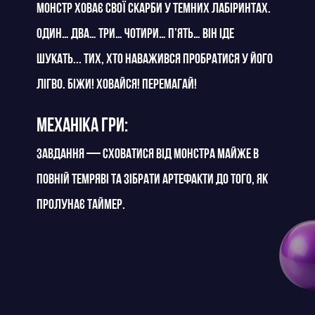
Монстр ховає свої скарби у темних лабіринтах.
Один… Два… Три… Чотири… П’ять… Він іде
шукать... тих, хто наважився пробратися у його
лігво. Біжи! Ховайся! Перемагай!
Механіка гри:
завдання — сховатися від Монстра майже в
повній темряві та зібрати артефакти до того, як
пролунає таймер.