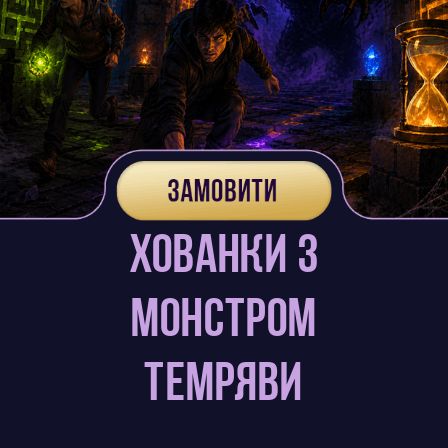
Хованки з
Монстром
Темряви